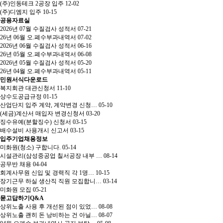
(주)인동테크 2공장 입주
12-02
(주)디엠지 입주
10-15
공용자료실
2026년 07월 수질검사 성적서
07-21
26년 06월 오.폐수부과내역서
07-02
2026년 06월 수질검사 성적서
06-16
26년 05월 오.폐수부과내역서
06-08
2026년 05월 수질검사 성적서
05-20
26년 04월 오.폐수부과내역서
05-11
민원서식다운로드
복지회관 대관신청서
11-10
상수도공급규정
01-15
산업단지 입주 계약, 계약변경 신청…
05-10
(세금)계산서 매입자 변경신청서
03-20
징수유예(분할징수) 신청서
03-15
배수설비 사용개시 신고서
03-15
입주기업채용정보
미화원(청소) 구합니다.
05-14
시설관리(삼성중공업 칠서공장 내부 …
08-14
공무반 채용
04-04
회계사무원 신입 및 경력직 각 1명…
10-15
장기근무 하실 생산직 직원 모집합니…
03-14
미화원 모집
05-21
묻고답하기Q&A
상위노출 사용 후 개선된 점이 있었…
08-08
상위노출 괜히 돈 낭비하는 건 아닐…
08-07