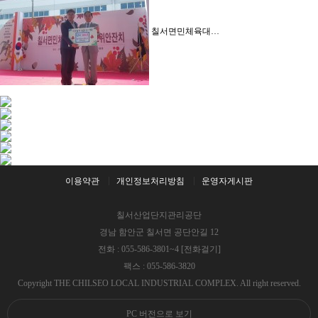
칠서면민체육대…
이용약관
개인정보처리방침
운영자게시판
칠서산업단지관리공단
경남 함안군 칠서면 공단안길 12
전화 : 055-586-3801~4
[전화걸기]
팩스 : 055-586-3820
Copyright THE CHILSEO LOCAL INDUSTRIAL COMPLEX. All right reserved.
PC 버전으로 보기