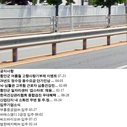
공지사항
함안군 여름철 고향사랑기부제 이벤트
07-23
26년도 정수장 용수요금 단가인상 …
04-01
뇌·심혈관 고위험 근로자 심층건강진…
02-09
함안군 일자리센터 '잡스타트' 채용…
02-17
한국건강관리협회 종합검진 우대혜택 …
08-28
산업단지 내 소화전 주변 등 주.정…
10-24
입주기업소식
부흥중공업㈜ 입주
03-27
㈜에스엠디 2공장 입주
09-02
씨드바이오㈜ 입주
07-15
범한메카텍㈜ 입주
02-14